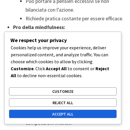
Può portare a pensieri eccessivi se non
bilanciata con l’azione.
Richiede pratica costante per essere efficace.
Pro della mindfulness:
Riduce l’ansia e migliora la regolazione
We respect your privacy
emotiva.
Cookies help us improve your experience, deliver
Migliora la consapevolezza e la presenza
personalized content, and analyze traffic. You can
complessiva durante il gioco.
choose which cookies to allow by clicking
Customize
. Click
Accept All
to consent or
Reject
Promuove benefici per la salute mentale a
All
to decline non-essential cookies.
lungo termine.
Contro della mindfulness:
CUSTOMIZE
Può richiedere tempo per sviluppare
REJECT ALL
competenza.
Può essere difficile da mantenere durante
ACCEPT ALL
competizioni intense.