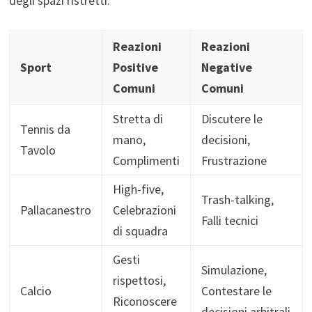
degli spazi ristretti.
Reazioni
Reazioni
Sport
Positive
Negative
Comuni
Comuni
Stretta di
Discutere le
Tennis da
mano,
decisioni,
Tavolo
Complimenti
Frustrazione
High-five,
Trash-talking,
Pallacanestro
Celebrazioni
Falli tecnici
di squadra
Gesti
Simulazione,
rispettosi,
Calcio
Contestare le
Riconoscere
decisioni arbitrali