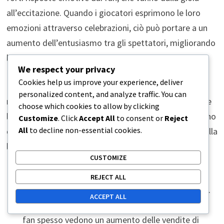
all’eccitazione. Quando i giocatori esprimono le loro
emozioni attraverso celebrazioni, ciò può portare a un
aumento dell’entusiasmo tra gli spettatori, migliorando
l’esperienza complessiva dell’evento.
We respect your privacy
Cookies help us improve your experience, deliver
I fan spesso condividono le loro reazioni sui social
personalized content, and analyze traffic. You can
media, creando un effetto a catena che può aumentare
choose which cookies to allow by clicking
la visibilità dello sport. Celebrazioni memorabili possono
Customize
. Click
Accept All
to consent or
Reject
All
to decline non-essential cookies.
diventare iconiche, portando a un impatto duraturo sulla
lealtà e sul coinvolgimento dei fan.
CUSTOMIZE
Le celebrazioni gioiose possono portare a un
REJECT ALL
aumento delle vendite di biglietti per eventi futuri.
ACCEPT ALL
I giocatori che si connettono emotivamente con i
fan spesso vedono un aumento delle vendite di