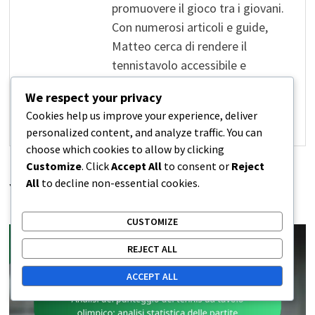
promuovere il gioco tra i giovani.
Con numerosi articoli e guide,
Matteo cerca di rendere il
tennistavolo accessibile e
comprensibile a tutti.
We respect your privacy
Cookies help us improve your experience, deliver
View all posts by Matteo Ricci →
personalized content, and analyze traffic. You can
choose which cookies to allow by clicking
Customize
. Click
Accept All
to consent or
Reject
All
to decline non-essential cookies.
YOU MIGHT ALSO LIKE
CUSTOMIZE
REJECT ALL
ACCEPT ALL