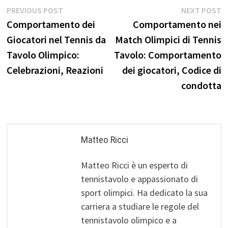
Post
Previous
N
PREVIOUS POST
NEXT POST
post:
p
Comportamento dei
Comportamento nei
navigation
Giocatori nel Tennis da
Match Olimpici di Tennis
Tavolo Olimpico:
Tavolo: Comportamento
Celebrazioni, Reazioni
dei giocatori, Codice di
condotta
Matteo Ricci
Matteo Ricci è un esperto di
tennistavolo e appassionato di
sport olimpici. Ha dedicato la sua
carriera a studiare le regole del
tennistavolo olimpico e a