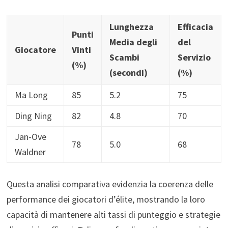
Lunghezza
Efficacia
Punti
Media degli
del
Giocatore
Vinti
Scambi
Servizio
(%)
(secondi)
(%)
Ma Long
85
5.2
75
Ding Ning
82
4.8
70
Jan-Ove
78
5.0
68
Waldner
Questa analisi comparativa evidenzia la coerenza delle
performance dei giocatori d’élite, mostrando la loro
capacità di mantenere alti tassi di punteggio e strategie