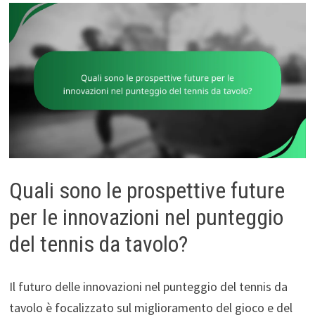
Quali sono le prospettive future
per le innovazioni nel punteggio
del tennis da tavolo?
Il futuro delle innovazioni nel punteggio del tennis da
tavolo è focalizzato sul miglioramento del gioco e del