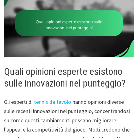
Quali opinioni esperte esistono
sulle innovazioni nel punteggio?
Gli esperti di
tennis da tavolo
hanno opinioni diverse
sulle recenti innovazioni nel punteggio, concentrandosi
su come questi cambiamenti possano migliorare
l’appeal e la competitività del gioco. Molti credono che