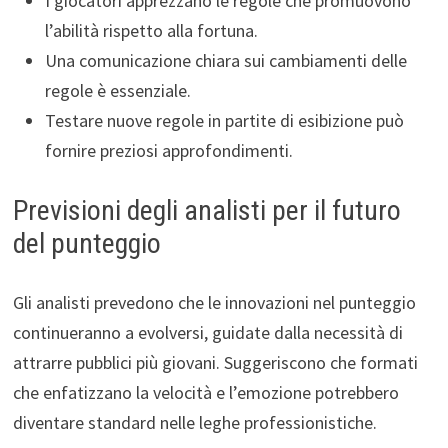
I giocatori apprezzano le regole che promuovono
l’abilità rispetto alla fortuna.
Una comunicazione chiara sui cambiamenti delle
regole è essenziale.
Testare nuove regole in partite di esibizione può
fornire preziosi approfondimenti.
Previsioni degli analisti per il futuro
del punteggio
Gli analisti prevedono che le innovazioni nel punteggio
continueranno a evolversi, guidate dalla necessità di
attrarre pubblici più giovani. Suggeriscono che formati
che enfatizzano la velocità e l’emozione potrebbero
diventare standard nelle leghe professionistiche.