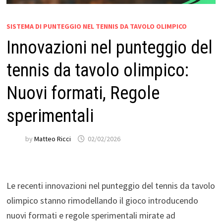
SISTEMA DI PUNTEGGIO NEL TENNIS DA TAVOLO OLIMPICO
Innovazioni nel punteggio del
tennis da tavolo olimpico:
Nuovi formati, Regole
sperimentali
by
Matteo Ricci
02/02/2026
Le recenti innovazioni nel punteggio del tennis da tavolo
olimpico stanno rimodellando il gioco introducendo
nuovi formati e regole sperimentali mirate ad