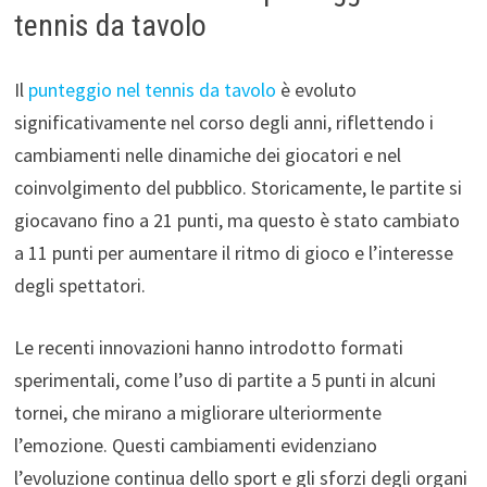
tennis da tavolo
Il
punteggio nel tennis da tavolo
è evoluto
significativamente nel corso degli anni, riflettendo i
cambiamenti nelle dinamiche dei giocatori e nel
coinvolgimento del pubblico. Storicamente, le partite si
giocavano fino a 21 punti, ma questo è stato cambiato
a 11 punti per aumentare il ritmo di gioco e l’interesse
degli spettatori.
Le recenti innovazioni hanno introdotto formati
sperimentali, come l’uso di partite a 5 punti in alcuni
tornei, che mirano a migliorare ulteriormente
l’emozione. Questi cambiamenti evidenziano
l’evoluzione continua dello sport e gli sforzi degli organi