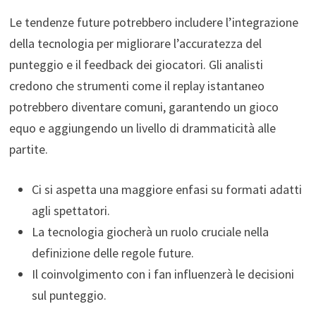
Le tendenze future potrebbero includere l’integrazione
della tecnologia per migliorare l’accuratezza del
punteggio e il feedback dei giocatori. Gli analisti
credono che strumenti come il replay istantaneo
potrebbero diventare comuni, garantendo un gioco
equo e aggiungendo un livello di drammaticità alle
partite.
Ci si aspetta una maggiore enfasi su formati adatti
agli spettatori.
La tecnologia giocherà un ruolo cruciale nella
definizione delle regole future.
Il coinvolgimento con i fan influenzerà le decisioni
sul punteggio.