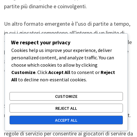
partite più dinamiche e coinvolgenti.
Un altro formato emergente è l’uso di partite a tempo,
in cui i giocatori competono all’interno di un limite di
tempo stabilito, aggiungendo urgenza ed emozione alle
We respect your privacy
Cookies help us improve your experience, deliver
partite. Questi formati sono progettati per mantenere
personalized content, and analyze traffic. You can
gli spettatori coinvolti e incoraggiare i giocatori ad
choose which cookies to allow by clicking
adottare strategie più aggressive.
Customize
. Click
Accept All
to consent or
Reject
All
to decline non-essential cookies.
Cambiamenti potenziali nelle regole
CUSTOMIZE
Si stanno discutendo cambiamenti potenziali nelle
REJECT ALL
regole per migliorare ulteriormente l’appeal dello sport.
ACCEPT ALL
Una proposta significativa riguarda la modifica delle
regole di servizio per consentire ai giocatori di servire da