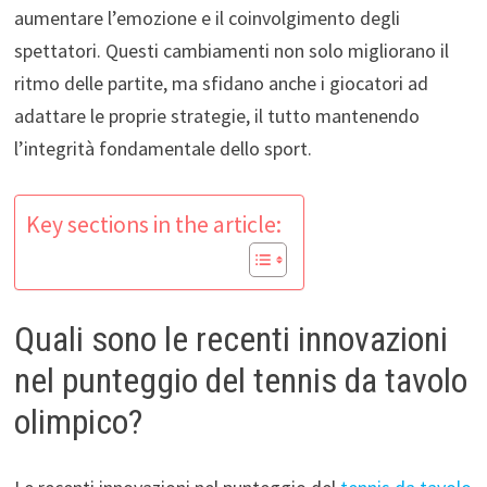
aumentare l’emozione e il coinvolgimento degli
spettatori. Questi cambiamenti non solo migliorano il
ritmo delle partite, ma sfidano anche i giocatori ad
adattare le proprie strategie, il tutto mantenendo
l’integrità fondamentale dello sport.
Key sections in the article:
Quali sono le recenti innovazioni
nel punteggio del tennis da tavolo
olimpico?