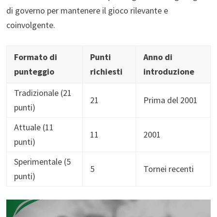
di governo per mantenere il gioco rilevante e
coinvolgente.
Formato di
Punti
Anno di
punteggio
richiesti
introduzione
Tradizionale (21
21
Prima del 2001
punti)
Attuale (11
11
2001
punti)
Sperimentale (5
5
Tornei recenti
punti)