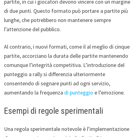
partite, in cui i giocatori devono vincere con un margine
di due punti. Questo formato può portare a partite più
lunghe, che potrebbero non mantenere sempre
l’attenzione del pubblico.
Al contrario, i nuovi formati, come il al meglio di cinque
partite, accorciano la durata delle partite mantenendo
comunque l’integrità competitiva. L’introduzione del
punteggio a rally si differenzia ulteriormente
consentendo di segnare punti ad ogni servizio,
aumentando la frequenza
di punteggio
e l’emozione.
Esempi di regole sperimentali
Una regola sperimentale notevole è l’implementazione