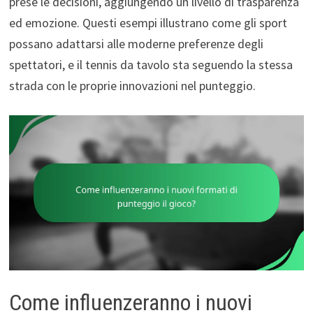
prese le decisioni, aggiungendo un livello di trasparenza
ed emozione. Questi esempi illustrano come gli sport
possano adattarsi alle moderne preferenze degli
spettatori, e il tennis da tavolo sta seguendo la stessa
strada con le proprie innovazioni nel punteggio.
Come influenzeranno i nuovi