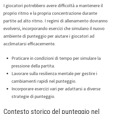
I giocatori potrebbero avere difficoltà a mantenere il
proprio ritmo e la propria concentrazione durante
partite ad alto ritmo. I regimi di allenamento dovranno
evolversi, incorporando esercizi che simulano il nuovo
ambiente di punteggio per aiutare i giocatori ad
acclimatarsi efficacemente.
Praticare in condizioni di tempo per simulare la
pressione della partita.
Lavorare sulla resilienza mentale per gestire i
cambiamenti rapidi nel punteggio.
Incorporare esercizi vari per adattarsi a diverse
strategie di punteggio.
Contesto storico del punteggio nel