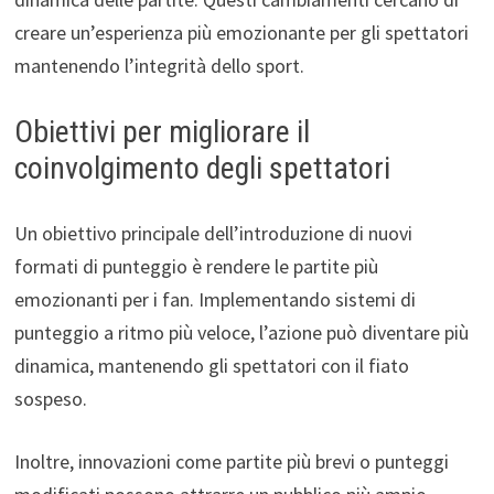
creare un’esperienza più emozionante per gli spettatori
mantenendo l’integrità dello sport.
Obiettivi per migliorare il
coinvolgimento degli spettatori
Un obiettivo principale dell’introduzione di nuovi
formati di punteggio è rendere le partite più
emozionanti per i fan. Implementando sistemi di
punteggio a ritmo più veloce, l’azione può diventare più
dinamica, mantenendo gli spettatori con il fiato
sospeso.
Inoltre, innovazioni come partite più brevi o punteggi