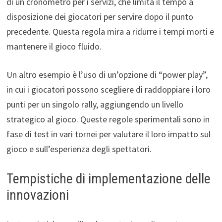
di un cronometro per i servizi, che limita il tempo a
disposizione dei giocatori per servire dopo il punto
precedente. Questa regola mira a ridurre i tempi morti e
mantenere il gioco fluido.
Un altro esempio è l’uso di un’opzione di “power play”,
in cui i giocatori possono scegliere di raddoppiare i loro
punti per un singolo rally, aggiungendo un livello
strategico al gioco. Queste regole sperimentali sono in
fase di test in vari tornei per valutare il loro impatto sul
gioco e sull’esperienza degli spettatori.
Tempistiche di implementazione delle
innovazioni