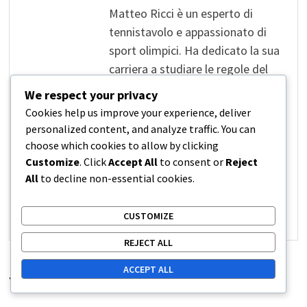
Matteo Ricci è un esperto di
tennistavolo e appassionato di
sport olimpici. Ha dedicato la sua
carriera a studiare le regole del
tennistavolo olimpico e a
We respect your privacy
promuovere il gioco tra i giovani.
Cookies help us improve your experience, deliver
Con numerosi articoli e guide,
personalized content, and analyze traffic. You can
Matteo cerca di rendere il
choose which cookies to allow by clicking
tennistavolo accessibile e
Customize
. Click
Accept All
to consent or
Reject
All
to decline non-essential cookies.
comprensibile a tutti.
CUSTOMIZE
View all posts by Matteo Ricci →
REJECT ALL
ACCEPT ALL
YOU MIGHT ALSO LIKE