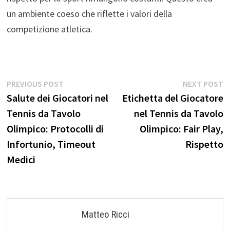
un ambiente coeso che riflette i valori della
competizione atletica.
Post
Previous
N
PREVIOUS POST
NEXT POST
post:
p
Salute dei Giocatori nel
Etichetta del Giocatore
navigation
Tennis da Tavolo
nel Tennis da Tavolo
Olimpico: Protocolli di
Olimpico: Fair Play,
Infortunio, Timeout
Rispetto
Medici
Matteo Ricci