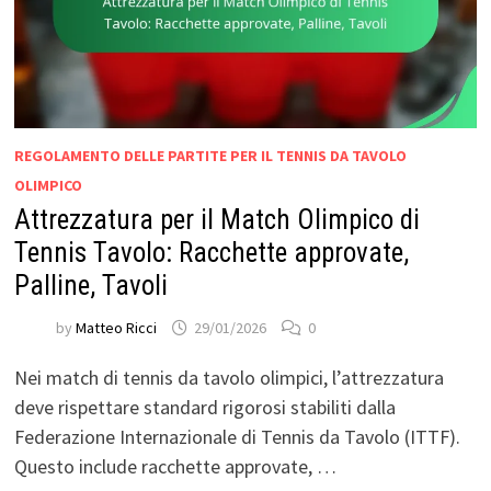
REGOLAMENTO DELLE PARTITE PER IL TENNIS DA TAVOLO
OLIMPICO
Attrezzatura per il Match Olimpico di
Tennis Tavolo: Racchette approvate,
Palline, Tavoli
by
Matteo Ricci
29/01/2026
0
Nei match di tennis da tavolo olimpici, l’attrezzatura
deve rispettare standard rigorosi stabiliti dalla
Federazione Internazionale di Tennis da Tavolo (ITTF).
Questo include racchette approvate, …