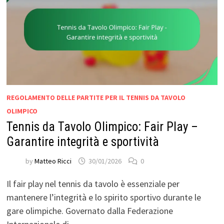
REGOLAMENTO DELLE PARTITE PER IL TENNIS DA TAVOLO
OLIMPICO
Tennis da Tavolo Olimpico: Fair Play –
Garantire integrità e sportività
by
Matteo Ricci
30/01/2026
0
Il fair play nel tennis da tavolo è essenziale per
mantenere l’integrità e lo spirito sportivo durante le
gare olimpiche. Governato dalla Federazione