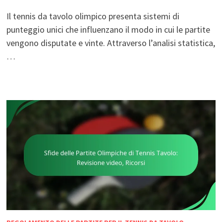
Il tennis da tavolo olimpico presenta sistemi di
punteggio unici che influenzano il modo in cui le partite
vengono disputate e vinte. Attraverso l’analisi statistica,
…