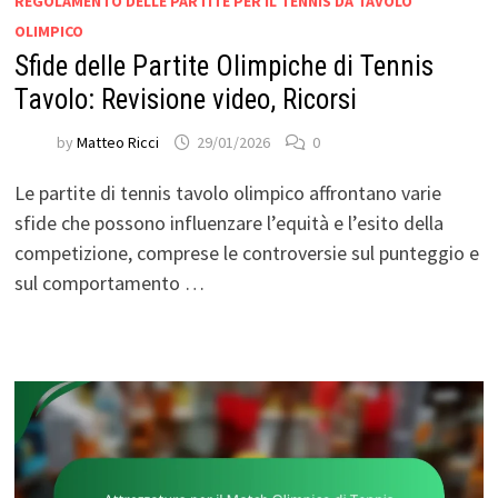
REGOLAMENTO DELLE PARTITE PER IL TENNIS DA TAVOLO
OLIMPICO
Sfide delle Partite Olimpiche di Tennis
Tavolo: Revisione video, Ricorsi
by
Matteo Ricci
29/01/2026
0
Le partite di tennis tavolo olimpico affrontano varie
sfide che possono influenzare l’equità e l’esito della
competizione, comprese le controversie sul punteggio e
sul comportamento …