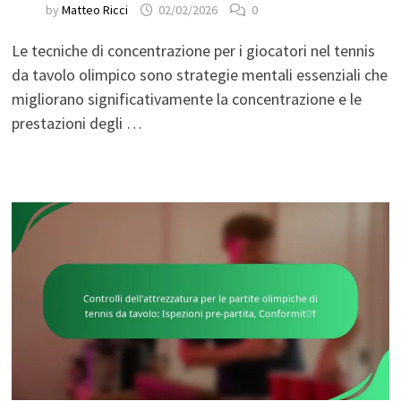
by
Matteo Ricci
02/02/2026
0
Le tecniche di concentrazione per i giocatori nel tennis
da tavolo olimpico sono strategie mentali essenziali che
migliorano significativamente la concentrazione e le
prestazioni degli …