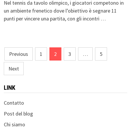
Nel tennis da tavolo olimpico, i giocatori competono in
un ambiente frenetico dove l’obiettivo è segnare 11
punti per vincere una partita, con gli incontri …
Posts
Previous
1
2
3
…
5
pagination
Next
LINK
Contatto
Post del blog
Chi siamo