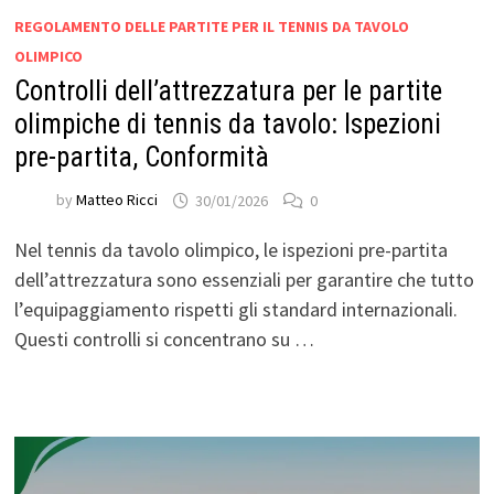
REGOLAMENTO DELLE PARTITE PER IL TENNIS DA TAVOLO
OLIMPICO
Controlli dell’attrezzatura per le partite
olimpiche di tennis da tavolo: Ispezioni
pre-partita, Conformità
by
Matteo Ricci
30/01/2026
0
Nel tennis da tavolo olimpico, le ispezioni pre-partita
dell’attrezzatura sono essenziali per garantire che tutto
l’equipaggiamento rispetti gli standard internazionali.
Questi controlli si concentrano su …