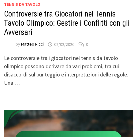
TENNIS DA TAVOLO
Controversie tra Giocatori nel Tennis
Tavolo Olimpico: Gestire i Conflitti con gli
Avversari
by
Matteo Ricci
02/02/2026
0
Le controversie tra i giocatori nel tennis da tavolo
olimpico possono derivare da vari problemi, tra cui
disaccordi sul punteggio e interpretazioni delle regole.
Una …