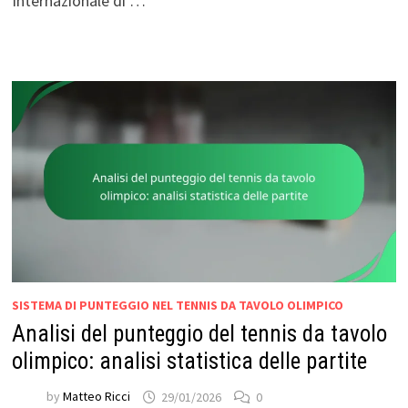
Internazionale di …
SISTEMA DI PUNTEGGIO NEL TENNIS DA TAVOLO OLIMPICO
Analisi del punteggio del tennis da tavolo
olimpico: analisi statistica delle partite
by
Matteo Ricci
29/01/2026
0