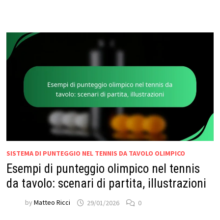
SISTEMA DI PUNTEGGIO NEL TENNIS DA TAVOLO OLIMPICO
Esempi di punteggio olimpico nel tennis
da tavolo: scenari di partita, illustrazioni
by
Matteo Ricci
29/01/2026
0