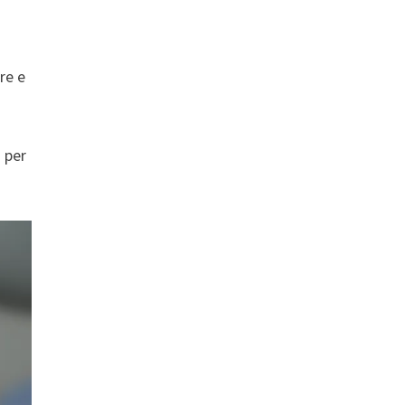
re e
o per