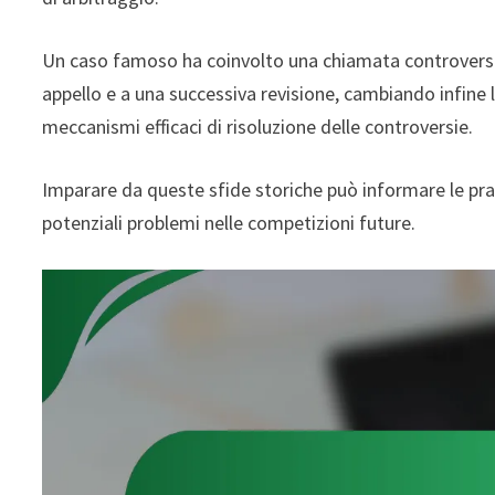
Un caso famoso ha coinvolto una chiamata controversa
appello e a una successiva revisione, cambiando infine l
meccanismi efficaci di risoluzione delle controversie.
Imparare da queste sfide storiche può informare le prati
potenziali problemi nelle competizioni future.