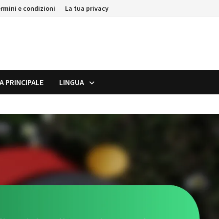
rmini e condizioni
La tua privacy
A PRINCIPALE
LINGUA