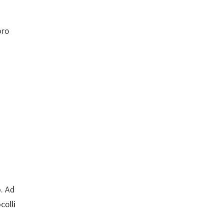
oro
n
o. Ad
colli