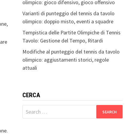
olimpico: gioco difensivo, gioco offensivo
Varianti di punteggio del tennis da tavolo
olimpico: doppio misto, eventi a squadre
one,
Tempistica delle Partite Olimpiche di Tennis
Tavolo: Gestione del Tempo, Ritardi
rare
Modifiche al punteggio del tennis da tavolo
olimpico: aggiustamenti storici, regole
attuali
CERCA
Search
for:
one.