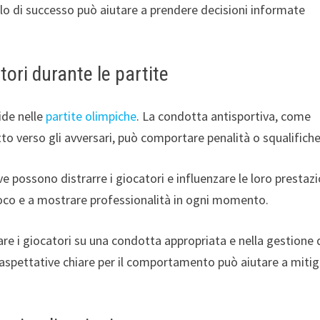
llo di successo può aiutare a prendere decisioni informate
ori durante le partite
ide nelle
partite olimpiche
. La condotta antisportiva, come
tto verso gli avversari, può comportare penalità o squalifiche
 possono distrarre i giocatori e influenzare le loro prestazi
 gioco e a mostrare professionalità in ogni momento.
re i giocatori su una condotta appropriata e nella gestione 
e aspettative chiare per il comportamento può aiutare a miti