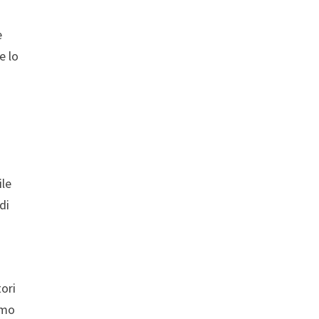
e
e lo
ile
di
tori
tmo