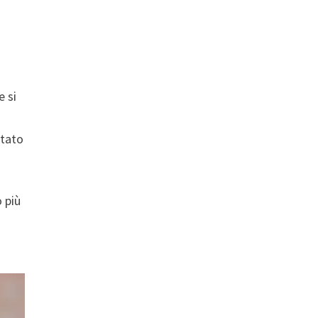
e si
ttato
 più