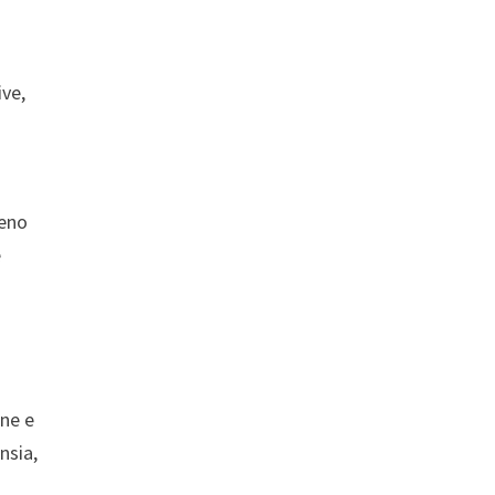
ive,
meno
e
one e
nsia,