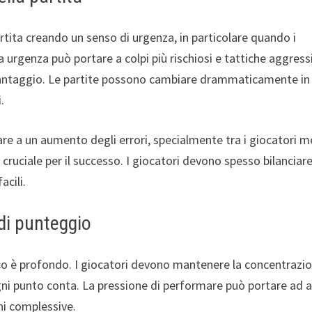
artita creando un senso di urgenza, in particolare quando i
a urgenza può portare a colpi più rischiosi e tattiche aggress
vantaggio. Le partite possono cambiare drammaticamente in
.
are a un aumento degli errori, specialmente tra i giocatori 
ruciale per il successo. I giocatori devono spesso bilanciar
acili.
 di punteggio
co è profondo. I giocatori devono mantenere la concentrazi
gni punto conta. La pressione di performare può portare ad a
oni complessive.