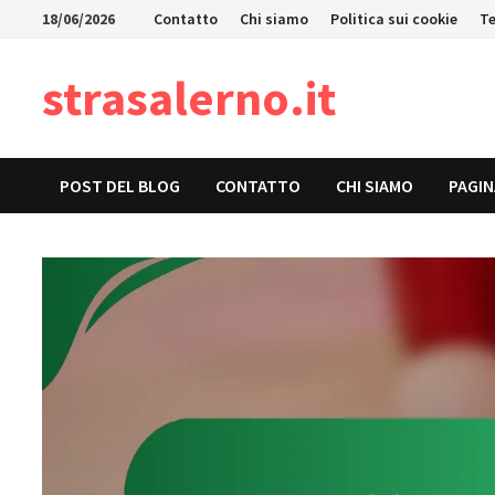
Skip
18/06/2026
Contatto
Chi siamo
Politica sui cookie
Te
to
content
strasalerno.it
POST DEL BLOG
CONTATTO
CHI SIAMO
PAGIN