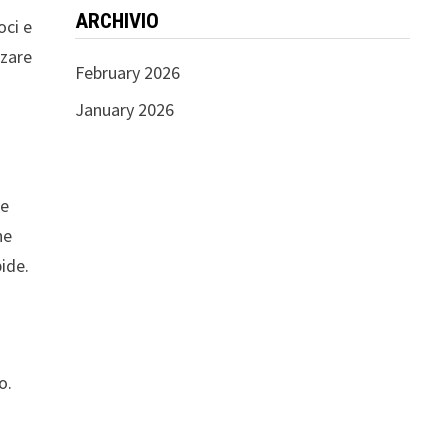
ARCHIVIO
oci e
nzare
February 2026
January 2026
te
he
ide.
o.