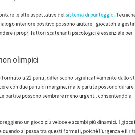
ontare le alte aspettative del
sistema di punteggio
. Tecnich
 dialogo interiore positivo possono aiutare i giocatori a gestir
re i propri fattori scatenanti psicologici è essenziale per
non olimpici
e formato a 21 punti, differiscono significativamente dallo st
ncere con due punti di margine, ma le partite possono durare 
se. Le partite possono sembrare meno urgenti, consentendo ai
ncoraggiano un gioco più veloce e scambi più dinamici. I gioca
 quando si passa tra questi formati, poiché l’urgenza e il ri